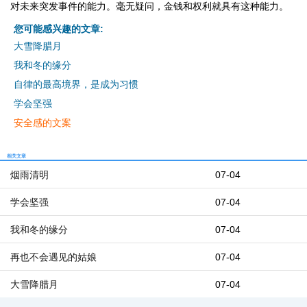
对未来突发事件的能力。毫无疑问，金钱和权利就具有这种能力。
您可能感兴趣的文章:
大雪降腊月
我和冬的缘分
自律的最高境界，是成为习惯
学会坚强
安全感的文案
相关文章
烟雨清明
07-04
学会坚强
07-04
我和冬的缘分
07-04
再也不会遇见的姑娘
07-04
大雪降腊月
07-04