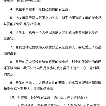
安全感，也徒增一份失落。
4、我左手牵右手，给自己想要的安全感。
5、把友谊限于两人范围之内的人，似乎把明智的友谊的安全感
与爱的妒嫉和蠢举相混淆。
6、世界上，总有一个人是因为缺乏安全感而重复着说我爱你，
就像我。
7、像我这种过份敏感又极度缺乏安全感的人，要是爱上了就必
须得占有。
8、曾经你总说我没有给你想要的安全感，那个时候嚣张的自己
还不以为然，我不知道自己是有多犯贱才弄丢了这个一心一意对我
的女孩。
9、身体的不适，让人感觉异常的悲伤，想念昔日能够给我温暖
和安全感的那些人，深深地怀念着。
10、和你在一起好有安全感；为什么；你长得好辟邪。
11、对不起姑娘，我长得并不健壮，站在我的身边也许给不了