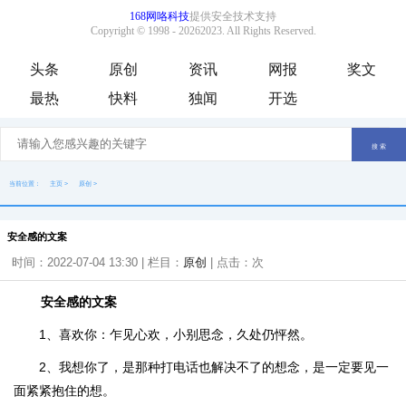
头条
原创
资讯
网报
奖文
最热
快料
独闻
开选
当前位置：
主页
>
原创
>
安全感的文案
时间：2022-07-04 13:30 | 栏目：
原创
| 点击：
次
安全感的文案
1、喜欢你：乍见心欢，小别思念，久处仍怦然。
2、我想你了，是那种打电话也解决不了的想念，是一定要见一
面紧紧抱住的想。