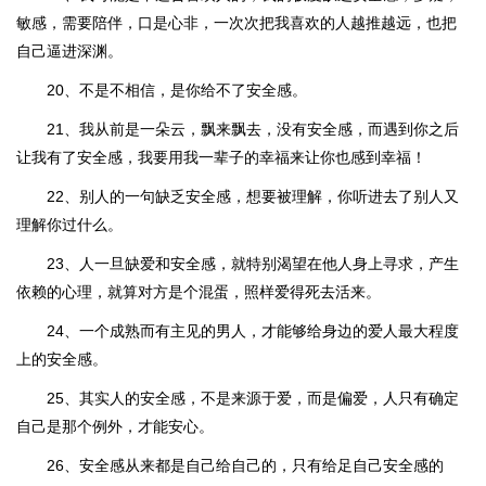
敏感，需要陪伴，口是心非，一次次把我喜欢的人越推越远，也把
自己逼进深渊。
20、不是不相信，是你给不了安全感。
21、我从前是一朵云，飘来飘去，没有安全感，而遇到你之后
让我有了安全感，我要用我一辈子的幸福来让你也感到幸福！
22、别人的一句缺乏安全感，想要被理解，你听进去了别人又
理解你过什么。
23、人一旦缺爱和安全感，就特别渴望在他人身上寻求，产生
依赖的心理，就算对方是个混蛋，照样爱得死去活来。
24、一个成熟而有主见的男人，才能够给身边的爱人最大程度
上的安全感。
25、其实人的安全感，不是来源于爱，而是偏爱，人只有确定
自己是那个例外，才能安心。
26、安全感从来都是自己给自己的，只有给足自己安全感的