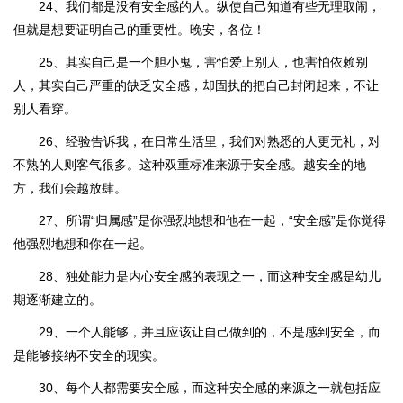
24、我们都是没有安全感的人。纵使自己知道有些无理取闹，
但就是想要证明自己的重要性。晚安，各位！
25、其实自己是一个胆小鬼，害怕爱上别人，也害怕依赖别
人，其实自己严重的缺乏安全感，却固执的把自己封闭起来，不让
别人看穿。
26、经验告诉我，在日常生活里，我们对熟悉的人更无礼，对
不熟的人则客气很多。这种双重标准来源于安全感。越安全的地
方，我们会越放肆。
27、所谓“归属感”是你强烈地想和他在一起，“安全感”是你觉得
他强烈地想和你在一起。
28、独处能力是内心安全感的表现之一，而这种安全感是幼儿
期逐渐建立的。
29、一个人能够，并且应该让自己做到的，不是感到安全，而
是能够接纳不安全的现实。
30、每个人都需要安全感，而这种安全感的来源之一就包括应