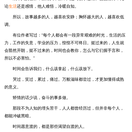
论
生活
还是感情，他人难悟，冷暖自知。
所以，故事越多的人，越喜欢安静；胸怀越大的人，越喜欢低
调。
有位作者写过：“每个人都会有一段异常艰难的时光，生活的压
力，工作的失意，学业的压力，惶惶不可终日。挺过来的，人生就
会豁然开朗，挺不过来的，时间也会教你，怎么与它们握手言和，
所以不必害怕。”
时间会告诉我们，什么该拿起，什么该放下。
哭过，笑过，累过，痛过。万般滋味都尝过，才更加懂得成熟
的意义。
矫情的话少说，奋斗的事多做。
那段不为人知的埋头苦干，人人都曾经历过，但并非每个人，
都能冲破黑暗。
时间愿意渡的，都是那些渴望自渡的人。