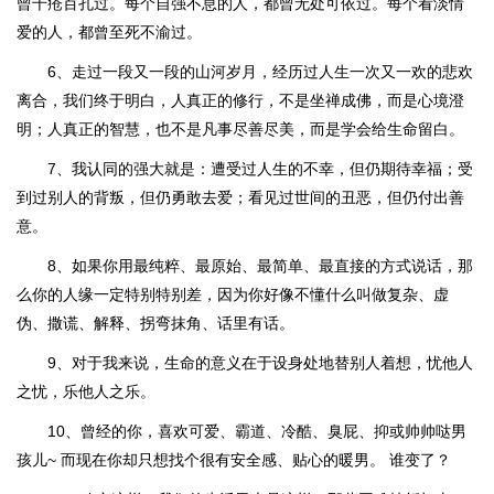
曾千疮百孔过。每个自强不息的人，都曾无处可依过。每个看淡情
爱的人，都曾至死不渝过。
6、走过一段又一段的山河岁月，经历过人生一次又一欢的悲欢
离合，我们终于明白，人真正的修行，不是坐禅成佛，而是心境澄
明；人真正的智慧，也不是凡事尽善尽美，而是学会给生命留白。
7、我认同的强大就是：遭受过人生的不幸，但仍期待幸福；受
到过别人的背叛，但仍勇敢去爱；看见过世间的丑恶，但仍付出善
意。
8、如果你用最纯粹、最原始、最简单、最直接的方式说话，那
么你的人缘一定特别特别差，因为你好像不懂什么叫做复杂、虚
伪、撒谎、解释、拐弯抹角、话里有话。
9、对于我来说，生命的意义在于设身处地替别人着想，忧他人
之忧，乐他人之乐。
10、曾经的你，喜欢可爱、霸道、冷酷、臭屁、抑或帅帅哒男
孩儿~ 而现在你却只想找个很有安全感、贴心的暖男。 谁变了？