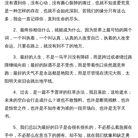
没有遇到你，没有心动，没有撕心裂肺的痛过，也就不知道爱究竟
是一种怎样的存在，也就不会如此深刻。若我们的缘分只有这么
多，我会一直记得你，直到生命的尽头。
2、最终你相信什么，就能成为什么。因为世界上最可怕的两个
词，一个叫执着，一个叫认真，认真的人改变自己，执着的人改变
命运。只要在路上，就没有到不了的地方。
3、最好的人生，不是一马平川没有障碍，而是跨过或者绕过路
障继续向前；最好的际遇不是不受伤，而是带着伤口依然愿意奔
跑；最好的天气不是永远都是艳阳天，而是尽管现在滂沱大雨，太
阳明天依旧会跳出地平线。
4、过去，是一篇不予置评的狂草步法，我且落款，送给逝水；
未来的空白会行走成什么？谁也不敢预料。也许是断简残帙，也许
是惊世之作，也许是不知作者为谁的一段开场白。也许是无字天
书。
5、我们总以为最好的日子是会很长很长的，不必那么着急握在
手中，不必那么在意当下的拥有。却不知，就在我们犹豫和缺乏勇