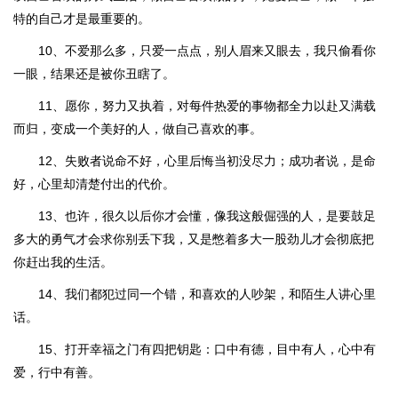
特的自己才是最重要的。
10、不爱那么多，只爱一点点，别人眉来又眼去，我只偷看你
一眼，结果还是被你丑瞎了。
11、愿你，努力又执着，对每件热爱的事物都全力以赴又满载
而归，变成一个美好的人，做自己喜欢的事。
12、失败者说命不好，心里后悔当初没尽力；成功者说，是命
好，心里却清楚付出的代价。
13、也许，很久以后你才会懂，像我这般倔强的人，是要鼓足
多大的勇气才会求你别丢下我，又是憋着多大一股劲儿才会彻底把
你赶出我的生活。
14、我们都犯过同一个错，和喜欢的人吵架，和陌生人讲心里
话。
15、打开幸福之门有四把钥匙：口中有德，目中有人，心中有
爱，行中有善。