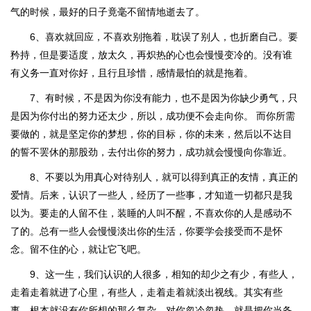
气的时候，最好的日子竟毫不留情地逝去了。
6、喜欢就回应，不喜欢别拖着，耽误了别人，也折磨自己。要
矜持，但是要适度，放太久，再炽热的心也会慢慢变冷的。没有谁
有义务一直对你好，且行且珍惜，感情最怕的就是拖着。
7、有时候，不是因为你没有能力，也不是因为你缺少勇气，只
是因为你付出的努力还太少，所以，成功便不会走向你。 而你所需
要做的，就是坚定你的梦想，你的目标，你的未来，然后以不达目
的誓不罢休的那股劲，去付出你的努力，成功就会慢慢向你靠近。
8、不要以为用真心对待别人，就可以得到真正的友情，真正的
爱情。后来，认识了一些人，经历了一些事，才知道一切都只是我
以为。要走的人留不住，装睡的人叫不醒，不喜欢你的人是感动不
了的。总有一些人会慢慢淡出你的生活，你要学会接受而不是怀
念。留不住的心，就让它飞吧。
9、这一生，我们认识的人很多，相知的却少之有少，有些人，
走着走着就进了心里，有些人，走着走着就淡出视线。其实有些
事，根本就没有你所想的那么复杂。对你忽冷忽热，就是把你当备