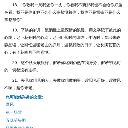
18、“你敬我一尺我还你一丈，你看我不爽那我也不会给你好脸
色看。我不是你爹妈不会什么事都惯着你，我也不是雷锋不是什么
事都帮你”
19、平淡的岁月，流淌世上最深情的浪漫。用文字记下彼此的
心跳，记下花开时的心动，记下叶落时的缠绵，年迈时，拿出来静
静品读，让回忆温暖老去的岁月，温馨残败的日子，让长满苍苔的
心，有了花间月下的喜悦。
20、这个秋天该很好，假若你此刻仍然在我身旁，假若初见时
的一切都没有走样。
21、去见你想见的人，去做你想做的事，趁阳光正好，趁微风
不噪，趁你未老。
您可能感兴趣的文章:
野风
第一场雪
五味芋头粥