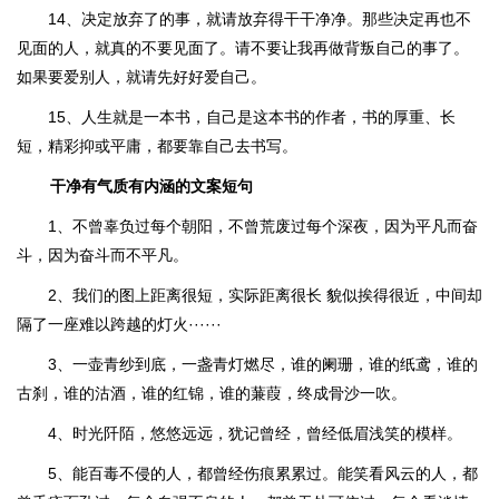
14、决定放弃了的事，就请放弃得干干净净。那些决定再也不
见面的人，就真的不要见面了。请不要让我再做背叛自己的事了。
如果要爱别人，就请先好好爱自己。
15、人生就是一本书，自己是这本书的作者，书的厚重、长
短，精彩抑或平庸，都要靠自己去书写。
干净有气质有内涵的文案短句
1、不曾辜负过每个朝阳，不曾荒废过每个深夜，因为平凡而奋
斗，因为奋斗而不平凡。
2、我们的图上距离很短，实际距离很长 貌似挨得很近，中间却
隔了一座难以跨越的灯火······
3、一壶青纱到底，一盏青灯燃尽，谁的阑珊，谁的纸鸢，谁的
古刹，谁的沽酒，谁的红锦，谁的蒹葭，终成骨沙一吹。
4、时光阡陌，悠悠远远，犹记曾经，曾经低眉浅笑的模样。
5、能百毒不侵的人，都曾经伤痕累累过。能笑看风云的人，都