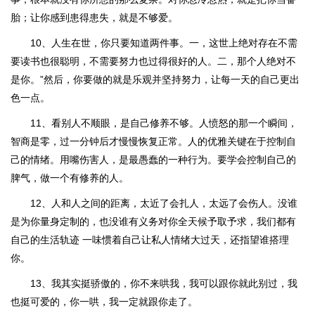
胎；让你感到患得患失，就是不够爱。
10、人生在世，你只要知道两件事。一，这世上绝对存在不需
要读书也很聪明，不需要努力也过得很好的人。二，那个人绝对不
是你。”然后，你要做的就是乐观并坚持努力，让每一天的自己更出
色一点。
11、看别人不顺眼，是自己修养不够。人愤怒的那一个瞬间，
智商是零，过一分钟后才慢慢恢复正常。人的优雅关键在于控制自
己的情绪。用嘴伤害人，是最愚蠢的一种行为。要学会控制自己的
脾气，做一个有修养的人。
12、人和人之间的距离，太近了会扎人，太远了会伤人。没谁
是为你量身定制的，也没谁有义务对你全天候予取予求，我们都有
自己的生活轨迹 一味惯着自己让私人情绪大过天，还指望谁搭理
你。
13、我其实挺骄傲的，你不来哄我，我可以跟你就此别过，我
也挺可爱的，你一哄，我一定就跟你走了。