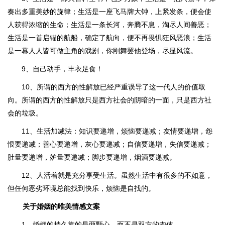
奏出多重美妙的旋律；生活是一座飞马牌大钟，上紧发条，便会使
人获得浓缩的生命；生活是一条长河，奔腾不息，淘尽人间善恶；
生活是一首启锚的航船，确定了航向，便不再畏惧狂风恶浪；生活
是一幕人人皆可做主角的戏剧，你刚舞罢他登场，尽显风流。
9、自己动手，丰衣足食！
10、所谓的西方的性解放已经严重误导了这一代人的价值取
向。所谓的西方的性解放只是西方社会的阴暗的一面，只是西方社
会的垃圾。
11、生活加减法：知识要递增，烦恼要递减；友情要递增，怨
恨要递减；善心要递增，灰心要递减；自信要递增，失信要递减；
肚量要递增，妒量要递减；脚步要递增，烟酒要递减。
12、人活着就是充分享受生活。虽然生活中有很多的不如意，
但任何恶劣环境总能找到快乐，烦恼是自找的。
关于婚姻的唯美情感文案
1、婚姻的持久靠的是两颗心，而不是双方的肉体。