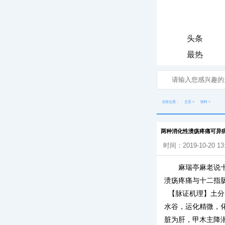
头条
最热
当前位置：
主页
>
快料
>
两种消化性溃疡疼痛可异
时间：2019-10-20 13
麻瑞亭麻老说
溃疡疼痛与十二指
【脉证机理】土分
水谷，运化精微，
脏为肝，甲木主降