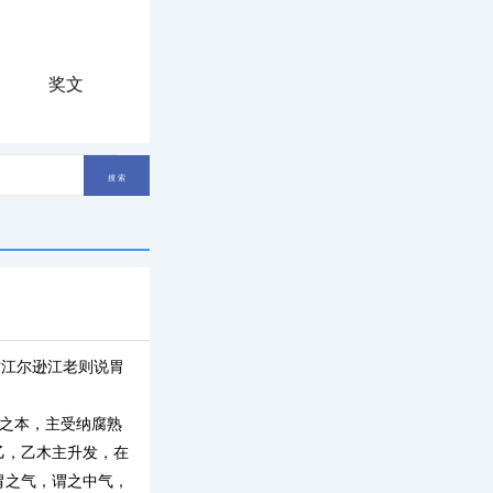
奖文
帖江尔逊江老则说胃
之本，主受纳腐熟
乙，乙木主升发，在
胃之气，谓之中气，