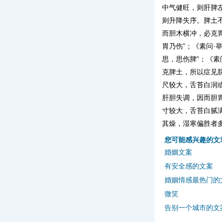
中气健旺，则肝脾
则升降失序。脾土
而胆木横冲，必克
胃乃伤”；《素问·
思，思伤脾”；《素
克脾土，所以症见
尺较大，舌苔白润
肝胆失调，因而胆
寸较大，舌苔白腻
其燥，湿寒偏胜者
您可能感兴趣的文
婚姻文案
有安全感的文案
婚姻情感最热门的
微笑
告别一个城市的文