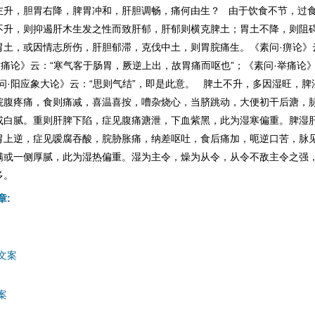
左升，胆胃右降，脾胃冲和，肝胆调畅，痛何由生？ 由于饮食不节，过
不升，则抑遏肝木生发之性而致肝郁，肝郁则横克脾土；胃土不降，则阻
胃土，或因情志所伤，肝胆郁滞，克伐中土，则胃脘痛生。《素问·痹论》
举痛论》云：“寒气客于肠胃，厥逆上出，故胃痛而呕也”；《素问·举痛论
问·阳应象大论》云：“思则气结”，即是此意。 脾土不升，多因湿旺，
脘腹疼痛，食则痛减，喜温喜按，嘈杂烧心，当脐跳动，大便初干后溏，
或白腻。重则肝脾下陷，症见腹痛溏泄，下血紫黑，此为湿寒偏重。脾湿
胃上逆，症见嗳腐吞酸，脘胁胀痛，纳差呕吐，食后痛加，呃逆口苦，脉
满或一侧厚腻，此为湿热偏重。湿为主令，燥为从令，从令不敌主令之强
多。
章:
文案
案