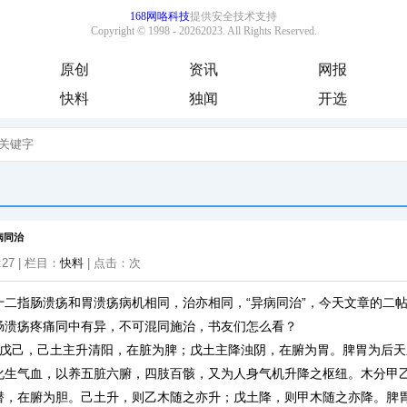
原创
资讯
网报
快料
独闻
开选
病同治
:27 | 栏目：
快料
| 点击：
次
十二指肠溃疡和胃溃疡病机相同，治亦相同，“异病同治”，今天文章的二
肠溃疡疼痛同中有异，不可混同施治，书友们怎么看？
戊己，己土主升清阳，在脏为脾；戊土主降浊阴，在腑为胃。脾胃为后天
化生气血，以养五脏六腑，四肢百骸，又为人身气机升降之枢纽。木分甲
潜，在腑为胆。己土升，则乙木随之亦升；戊土降，则甲木随之亦降。脾