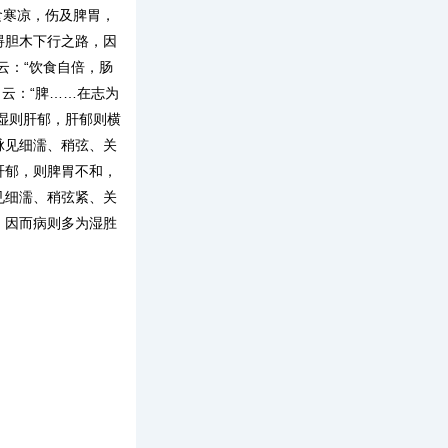
食寒凉，伤及脾胃，
碍胆木下行之路，因
云：“饮食自倍，肠
》云：“脾……在志为
脾湿则肝郁，肝郁则横
脉见细濡、稍弦、关
肝郁，则脾胃不和，
见细濡、稍弦紧、关
，因而病则多为湿胜