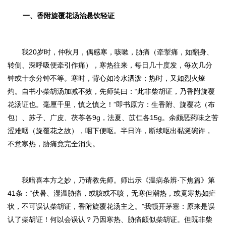
一、香附旋覆花汤治悬饮轻证
我20岁时，仲秋月，偶感寒，咳嗽，胁痛（牵掣痛，如翻身、
转侧、深呼吸便牵引作痛），寒热往来，每日几十度发，每次几分
钟或十余分钟不等。寒时，背心如冷水洒泼；热时，又如烈火燎
灼。自书小柴胡汤加减不效，先师笑曰：“此非柴胡证，乃香附旋覆
花汤证也。毫厘千里，慎之慎之！”即书原方：
生香附、旋覆花（布
包）、苏子、广皮、茯苓各9g，法夏、苡仁各15g。
余颇恶药味之苦
涩难咽（旋覆花之故），咽下便呕。半日许，断续呕出黏涎碗许，
不意寒热，胁痛竟完全消失。
我暗喜本方之妙，乃请教先师。师出示《温病条辨·下焦篇》第
41条：“
伏暑、湿温胁痛，或咳或不咳，无寒但潮热，或竟寒热如疟
状，不可误认柴胡证，香附旋覆花汤主之。
”我顿开茅塞：原来是误
认了柴胡证！何以会误认？乃因寒热、胁痛颇似柴胡证。但既非柴