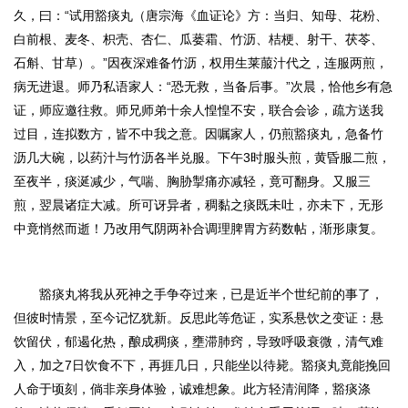
久，曰：“试用
豁痰丸（唐宗海《血证论》方：当归、知母、花粉、
白前根、麦冬、枳壳、杏仁、瓜蒌霜、竹沥、桔梗、射干、茯苓、
石斛、甘草）
。
”因夜深难备竹沥，权用生莱菔汁代之，连服两煎，
病无进退。师乃私语家人：“恐无救，当备后事。”次晨，恰他乡有急
证，师应邀往救。师兄师弟十余人惶惶不安，联合会诊，疏方送我
过目，连拟数方，皆不中我之意。因嘱家人，仍煎豁痰丸，急备竹
沥几大碗，以药汁与竹沥各半兑服。下午3时服头煎，黄昏服二煎，
至夜半，痰涎减少，气喘、胸胁掣痛亦减轻，竟可翻身。又服三
煎，翌晨诸症大减。所可讶异者，稠黏之痰既未吐，亦未下，无形
中竟悄然而逝！乃改用气阴两补合调理脾胃方药数帖，渐形康复。
豁痰丸将我从死神之手争夺过来，已是近半个世纪前的事了，
但彼时情景，至今记忆犹新。反思此等危证，实系悬饮之变证：悬
饮留伏，郁遏化热，酿成稠痰，壅滞肺窍，导致呼吸衰微，清气难
入，加之7日饮食不下，再捱几日，只能坐以待毙。豁痰丸竟能挽回
人命于顷刻，倘非亲身体验，诚难想象。
此方轻清润降，豁痰涤