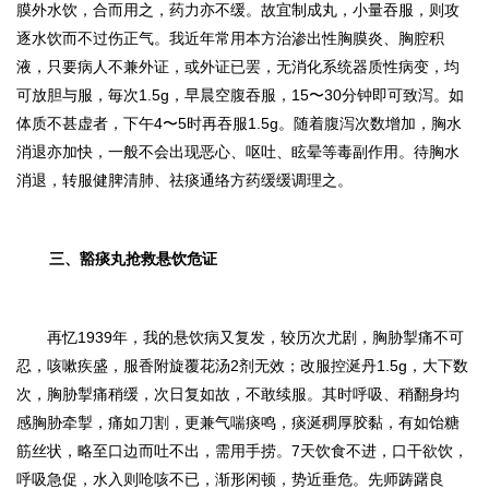
膜外水饮，合而用之，药力亦不缓。故宜制成丸，小量吞服，则攻
逐水饮而不过伤正气。
我近年常用本方治渗出性胸膜炎、胸腔积
液，只要病人不兼外证，或外证已罢，无消化系统器质性病变，均
可放胆与服，毎次1.5g，早晨空腹吞服，15〜30分钟即可致泻。如
体质不甚虚者，下午4〜5时再吞服1.5g。随着腹泻次数增加，胸水
消退亦加快，一般不会出现恶心、呕吐、眩晕等毒副作用。待胸水
消退，转服健脾清肺、祛痰通络方药缓缓调理之。
三、豁痰丸抢救悬饮危证
再忆1939年，我的悬饮病又复发，较历次尤剧，胸胁掣痛不可
忍，咳嗽疾盛，服香附旋覆花汤2剂无效；改服控涎丹1.5g，大下数
次，胸胁掣痛稍缓，次日复如故，不敢续服。其时呼吸、稍翻身均
感胸胁牵掣，痛如刀割，更兼气喘痰鸣，痰涎稠厚胶黏，有如饴糖
筋丝状，略至口边而吐不出，需用手捞。7天饮食不进，口干欲饮，
呼吸急促，水入则呛咳不已，渐形闲顿，势近垂危。先师踌躇良