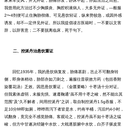
家乘车受风，并无外证，胁痛亦发，卧床不起，亦如法治之而愈。
我曾用此方治过不少胸膜炎、胸腔积液病人，大多无外证
，
—般服
2〜4剂便可止住胸胁彻痛。可见悬饮轻证，纵来势较急，或因外感
诱发，却不—定伴见外证。所以
我提倡读古医籍时，一不要以文害
辞，以辞害意；二不要脱离临床，死于句下。
二、控涎丹治悬饮重证
回忆1935年，我的悬饮病复发，胁痛甚剧，岂止不可翻身转
侧，即身体稍动，胁部亦如刀刺之，遍服往昔获效方药（包括香附
旋覆花汤）乏效。因思悬饮重证，《金匮要略》十枣汤十分对证。
但我素体虚弱，未服先惧。遂遵鞠通“
虽不用十枣之峻，然不能出其
范围
”及“
久不解者，间用控涎丹
”之训，取自制控涎丹1.5g吞服，不
足10分钟即如厕，哗哗而泻下者皆是水，约有半桶，泻后约4小时，
试翻身，竟完全不感觉胁痛。客观论之，
控涎丹虽不如十枣汤之猛
峻，但方中甘遂决经隧中水饮，大戟逐脏腑中水饮，白芥子驱皮里