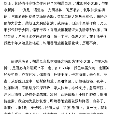
胡证，其胁痛伴寒热当作何解？吴鞠通自注：“此因时令之邪，与里
水新搏……”真是一语道破！光阴荏苒，阅历渐多，复取仲景柴胡
证，与鞠通香附旋覆花汤证合勘，益知二证之寒热虽相似，胸胁证
候却大异之。柴胡证为胸胁苦满，或兼痛，但决非牵掣作痛，乃无
形邪气郁于少阳，偏于半表；
香附旋覆花汤证为胸胁牵掣作痛，而
非苦满，乃有形水饮停聚胸胁，偏于半里。
毫厘之辨，在于斯乎？
我数十年来治悬饮轻证，均用香附旋覆花汤化裁，历用不爽。
值得思考者，鞠通既言悬饮胁痛之病因为“
时令之邪，与里水新
搏
”，是否必有外证呢？不一定。如1974年，我已年届六旬，患面神
经炎初愈，亦在仲秋，偶着凉，外证不显，惟右胁痛，未介意。至
夜，从影院归途中，胁掣痛加重，牵引肾区，仍勉强就寝。夜半，
胁痛剧增，不敢翻身和深呼吸，家人扶坐，亦难支持，急送医院，
注射止痛针，胁痛分毫未减。次晨，西医诊断为小叶性肺炎，欲用
抗生素。我自知为悬饮复发，即疏香附旋覆花汤加降香、白芥子、
瓜蒌仁，服1剂，至傍晚，胁痛大减，又服1剂痛止。又一次，我返