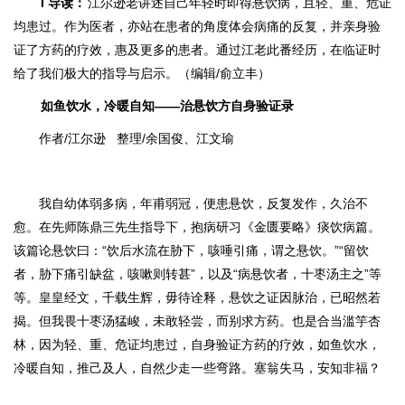
I
导读
：
江尔逊老讲述自己年轻时即得悬饮病，且轻、重、危证
均患过。作为医者，亦站在患者的角度体会病痛的反复，并亲身验
证了方药的疗效，惠及更多的患者。通过江老此番经历，在临证时
给了我们极大的指导与启示。（编辑/俞立丰）
如鱼饮水，冷暖自知——治悬饮方自身验证录
作者/江尔逊 整理/余国俊、江文瑜
我自幼体弱多病，年甫弱冠，便患悬饮，反复发作，久治不
愈。在先师陈鼎三先生指导下，抱病研习《金匮要略》痰饮病篇。
该篇论悬饮曰：“
饮后水流在胁下，咳唾引痛，谓之悬饮。
”“
留饮
者，胁下痛引缺盆，咳嗽则转甚
”，以及“
病悬饮者，十枣汤主之
”等
等。皇皇经文，千载生辉，毋待诠释，悬饮之证因脉治，已昭然若
揭。但我畏十枣汤猛峻，未敢轻尝，而别求方药。也是合当滥竽杏
林，因为轻、重、危证均患过，自身验证方药的疗效，如鱼饮水，
冷暖自知，推己及人，自然少走一些弯路。塞翁失马，安知非福？