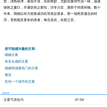
饮，淸热保津，看似平淡，实则奇妙，尤妙在重用竹沥一味，荡涤
痰热之窠臼，开通饮热之胶结，功专力宏，迥胜于同类药物。
数十
年来，我独以本方抢救成功此等危证甚多。那一场死里逃生的经
历，竟然惠及更多的患者，每念及此，欣慰之至。
您可能感兴趣的文章:
婚姻文案
有安全感的文案
婚姻情感最热门的文案
微笑
告别一个城市的文案
相关文章
文案气质短句
07-04