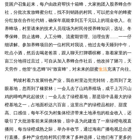
贫困户召集起来，每户由政府帮扶十箱蜂，大家抱团入股养蜂合作
社，分批次发放蜂蜜分红，找不到销路的村民，可以把全年的蜂蜜
分红放在合作社代销，确保年底能拿到五千元以上的现金收入。在
养蜂场，村里请来的技术人员现场为村民传授养蜂知识，选址、冬
季保蜂、防止逃蜂、人工分蜂、流蜜期管理、治理虫害……一一仔
细讲解。参加养蜂项目的一位村民对我说，他过去每天睡到中午，
吃点小酒，然后去喝老爸茶，跟人聊天打牌嚼槟榔，靠着家里的一
亩三分地得过且过，可自从加入养蜂合作社后，他改掉了陋习，天
天劳作，他管“生态蜂”叫“致富蜂”，对未来的甜蜜
生活
充满了向往。
鸭坡村着力发展特色产业，我在村里边兜兜转转，忽而到了龙
眼基地，忽而到了橡胶林；一会儿去了山鸡养殖场，成千上万只山
鸡的啼鸣声此起彼伏；一会儿去了绿橙基地，那是琼中县最大的绿
橙基地之一，占地面积达六百亩，这里出产的绿橙品相好、甜度
高、口感佳，每年不仅为村集体经济带来土地承包的租金收入，还
吸引了大批游客前来采摘体验，琼中县为此建造了一座绿橙电视直
播间，每当绿橙成熟之际，举办丰收节，通过海南广播电视总台进
行直播。多种产业也给村民们带来了多种选择，让他们有了更多的