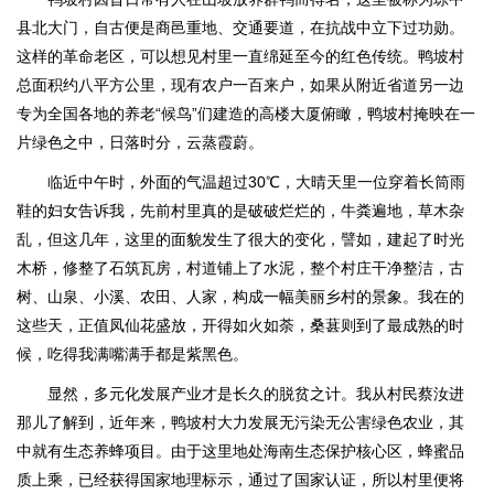
县北大门，自古便是商邑重地、交通要道，在抗战中立下过功勋。
这样的革命老区，可以想见村里一直绵延至今的红色传统。鸭坡村
总面积约八平方公里，现有农户一百来户，如果从附近省道另一边
专为全国各地的养老“候鸟”们建造的高楼大厦俯瞰，鸭坡村掩映在一
片绿色之中，日落时分，云蒸霞蔚。
临近中午时，外面的气温超过30℃，大晴天里一位穿着长筒雨
鞋的妇女告诉我，先前村里真的是破破烂烂的，牛粪遍地，草木杂
乱，但这几年，这里的面貌发生了很大的变化，譬如，建起了时光
木桥，修整了石筑瓦房，村道铺上了水泥，整个村庄干净整洁，古
树、山泉、小溪、农田、人家，构成一幅美丽乡村的景象。我在的
这些天，正值凤仙花盛放，开得如火如荼，桑葚则到了最成熟的时
候，吃得我满嘴满手都是紫黑色。
显然，多元化发展产业才是长久的脱贫之计。我从村民蔡汝进
那儿了解到，近年来，鸭坡村大力发展无污染无公害绿色农业，其
中就有生态养蜂项目。由于这里地处海南生态保护核心区，蜂蜜品
质上乘，已经获得国家地理标示，通过了国家认证，所以村里便将