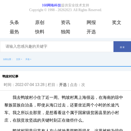
头条
原创
资讯
网报
奖文
最热
快料
独闻
开选
当前位置：
主页
>
开选
>
鸭坡村纪事
时间：2022-07-04 13:28 | 栏目：
开选
| 点击：
次
我去鸭坡村小住了近一周。鸭坡村离上海很远，在海南的琼中
黎族苗族自治县，即使从海口过去，还要坐近两个小时的长途汽
车。我之所以去那里，是想看看这个属于国家级贫困县里的小村
庄，在脱贫攻坚战的关键时刻正在做些什么。
鸭坡村因昔日常有人在山坡放养群鸭而得名，这里被称为琼中