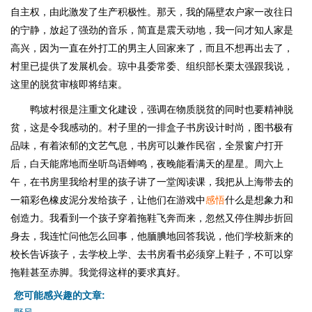
自主权，由此激发了生产积极性。那天，我的隔壁农户家一改往日
的宁静，放起了强劲的音乐，简直是震天动地，我一问才知人家是
高兴，因为一直在外打工的男主人回家来了，而且不想再出去了，
村里已提供了发展机会。琼中县委常委、组织部长栗太强跟我说，
这里的脱贫审核即将结束。
鸭坡村很是注重文化建设，强调在物质脱贫的同时也要精神脱
贫，这是令我感动的。村子里的一排盒子书房设计时尚，图书极有
品味，有着浓郁的文艺气息，书房可以兼作民宿，全景窗户打开
后，白天能席地而坐听鸟语蝉鸣，夜晚能看满天的星星。周六上
午，在书房里我给村里的孩子讲了一堂阅读课，我把从上海带去的
一箱彩色橡皮泥分发给孩子，让他们在游戏中
感悟
什么是想象力和
创造力。我看到一个孩子穿着拖鞋飞奔而来，忽然又停住脚步折回
身去，我连忙问他怎么回事，他腼腆地回答我说，他们学校新来的
校长告诉孩子，去学校上学、去书房看书必须穿上鞋子，不可以穿
拖鞋甚至赤脚。我觉得这样的要求真好。
您可能感兴趣的文章: