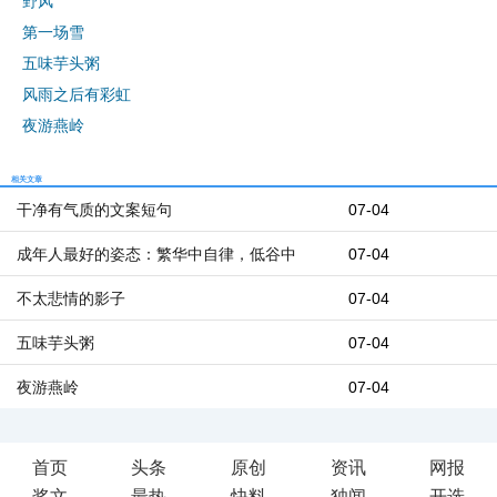
野风
第一场雪
五味芋头粥
风雨之后有彩虹
夜游燕岭
相关文章
干净有气质的文案短句
07-04
成年人最好的姿态：繁华中自律，低谷中
07-04
不太悲情的影子
07-04
五味芋头粥
07-04
夜游燕岭
07-04
首页
头条
原创
资讯
网报
奖文
最热
快料
独闻
开选