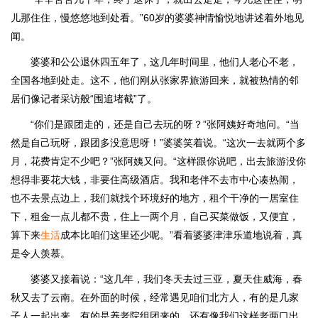
儿那住住，慢悠悠地到处看。”60岁的婆婆神情愉悦地讲述着外地见
闻。
婆婆和公公退休四五年了，这几年时间里，他们人老心不老，
全国各地到处走。这不，他们刚从张家界旅游回来，就被热情的邻
居们像记者采访般“围追堵截”了。
“你们是跟团走的，还是自己去玩的呀？”张阿姨好奇地问。“当
然是自己玩呀，跟团多没意思呀！”婆婆笑着说。“这次一去就两个多
月，花费肯定不少吧？”张阿姨又问。“这样跟你说吧，出去旅游没你
想得非要花大钱，非要住高级酒店。我和老伴不去市中心凑热闹，
也不去景点边上，我们就找个环境好的地方，租个干净的一居室住
下，租金一点儿都不贵，住上一两个月，自己买菜做饭，又便宜，
算下来
生活
成本比咱们这里还少呢。”看着婆婆津津乐道地说着，真
是令人羡慕。
婆婆又接着说：“这几年，我们冬天去过三亚，夏天住威海，春
秋又去了云南。在外面的时候，经常遇见咱们北方人，有的是几家
子人一起出来，有的是养老院组团来的，还有像我们这样老两口出