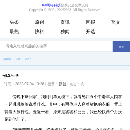
头条
原创
资讯
网报
奖文
最热
快料
独闻
开选
当前位置：
主页
>
原创
>
“候鸟”生活
时间：2022-07-04 13:28 | 栏目：
原创
| 点击：
次
傍晚下班回家，我刚到单元楼下，就看见四五个中老年人围在
一起叽叽喳喳说着什么。其中，有两位老人穿着鲜艳的衣服，背上
背着大旅行包。走近一看，原来是婆婆和公公，我已经快两个月没
见到他们了。
“辛辛苦苦几十年，终于退休了，就出去走走，今儿这住住，明