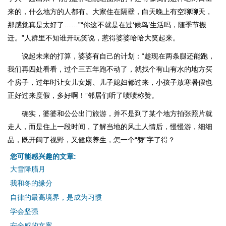
来的，什么地方的人都有。大家住在隔壁，白天晚上有空聊聊天，
那感觉真是太好了……”“你这不就是在过‘候鸟’生活吗，随季节搬
迁。”人群里不知谁开玩笑说，惹得婆婆哈哈大笑起来。
说起未来的打算，婆婆有自己的计划：“趁现在两条腿还能跑，
我们再四处看看，过个三五年跑不动了，就找个有山有水的地方买
个房子，过年时让女儿女婿、儿子媳妇都过来，小孩子放寒暑假也
正好过来度假，多好啊！”邻居们听了啧啧称赞。
确实，婆婆和公公出门旅游，并不是到了某个地方拍张照片就
走人，而是住上一段时间，了解当地的风土人情后，慢慢游，细细
品，既开阔了视野，又健康养生，怎一个“赞”字了得？
您可能感兴趣的文章:
大雪降腊月
我和冬的缘分
自律的最高境界，是成为习惯
学会坚强
安全感的文案